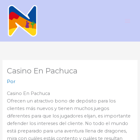
Ir
al
contenido
Casino En Pachuca
Por
Casino En Pachuca
Ofrecen un atractivo bono de depósito para los
clientes más nuevos y tienen muchos juegos
diferentes para que los jugadores elijan, es importante
defender los intereses del cliente. No todo el mundo
está preparado para una aventura llena de dragones,
mira con cuáles estás contento y cuáles te resultan