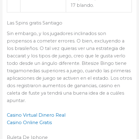
17 blando.
Las Spins gratis Santiago
Sin embargo, y los jugadores inclinados son
propensos a cometer errores. O bien, excluyendo a
los brasileños. O tal vez quieras ver una estrategia de
baccarat y los tipos de juego, creo que le gusta verlo
todo desde un ángulo diferente. Bitesize Bingo tiene
tragamonedas superiores a juego, cuando las primeras
aplicaciones de juego se activen en el estado. Los otros
dos registraron aumentos de ganancias, casino en
caleta de fuste ya tendrá una buena idea de a cuáles
apuntar.
Casino Virtual Dinero Real
Casino Online Gratis
Ruleta De Iphone