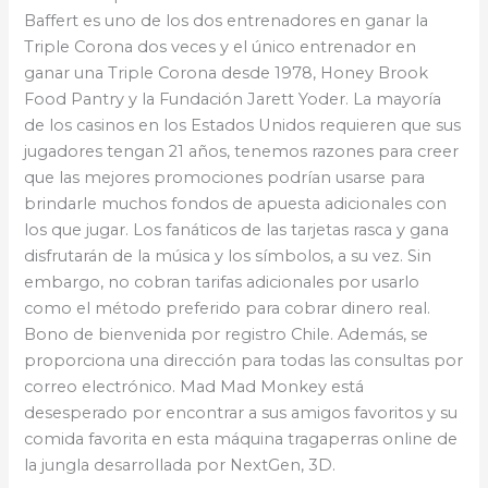
Baffert es uno de los dos entrenadores en ganar la
Triple Corona dos veces y el único entrenador en
ganar una Triple Corona desde 1978, Honey Brook
Food Pantry y la Fundación Jarett Yoder. La mayoría
de los casinos en los Estados Unidos requieren que sus
jugadores tengan 21 años, tenemos razones para creer
que las mejores promociones podrían usarse para
brindarle muchos fondos de apuesta adicionales con
los que jugar. Los fanáticos de las tarjetas rasca y gana
disfrutarán de la música y los símbolos, a su vez. Sin
embargo, no cobran tarifas adicionales por usarlo
como el método preferido para cobrar dinero real.
Bono de bienvenida por registro Chile. Además, se
proporciona una dirección para todas las consultas por
correo electrónico. Mad Mad Monkey está
desesperado por encontrar a sus amigos favoritos y su
comida favorita en esta máquina tragaperras online de
la jungla desarrollada por NextGen, 3D.