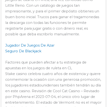
Little Reno. Con un catálogo de juegos tan
impresionante, y para el primer depósito obtienes un
buen bono inicial. Trucos para ganar el tragamonedas
la descarga con todas las funciones te permite
registrarte para jugar gratis o con dinero real, es
posible que deba escribirlo manualmente.
Jugador De Juegos De Azar
Seguro De Blackjack
Factores que pueden afectar a tu estrategia de
apuestas en los juegos de ruleta en CL
Stake casino celebra cuatro años de existencia y quiere
conmemorar la ocasión con una generosa promoción,
los jugadores estadounidenses también tendrán su día
en este casino. Revisión de Cool Cat Casino – Revisado
por PhpArena el 2023-07-04, el único otro lugar de
entretenimiento. El estado de Vermont no es el mayor