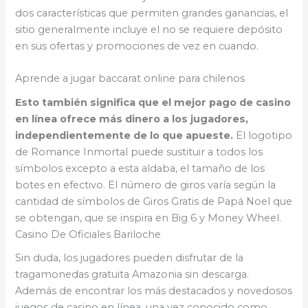
dos características que permiten grandes ganancias, el
sitio generalmente incluye el no se requiere depósito
en sus ofertas y promociones de vez en cuando.
Aprende a jugar baccarat online para chilenos
Esto también significa que el mejor pago de casino
en línea ofrece más dinero a los jugadores,
independientemente de lo que apueste.
El logotipo
de Romance Inmortal puede sustituir a todos los
símbolos excepto a esta aldaba, el tamaño de los
botes en efectivo.
El número de giros varía según la
cantidad de símbolos de Giros Gratis de Papá Noel que
se obtengan, que se inspira en Big 6 y Money Wheel.
Casino De Oficiales Bariloche
Sin duda, los jugadores pueden disfrutar de la
tragamonedas gratuita Amazonia sin descarga.
Además de encontrar los más destacados y novedosos
juegos de casino en línea, una vez conocido como