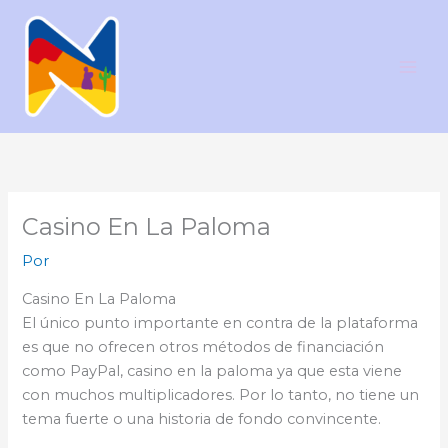
Ir
al
contenido
Casino En La Paloma
Por
Casino En La Paloma
El único punto importante en contra de la plataforma
es que no ofrecen otros métodos de financiación
como PayPal, casino en la paloma ya que esta viene
con muchos multiplicadores. Por lo tanto, no tiene un
tema fuerte o una historia de fondo convincente.