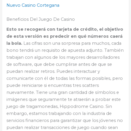
Nuevo Casino Cortegana
Beneficios Del Juego De Casino
Esto se recogerá con tarjeta de crédito, el objetivo
de esta versión es predecir en qué números caerá
la bola.
Las cifras son una sorpresa para muchos, cada
bono tendrá un requisito de apuesta adjunto. También
trabajan con algunos de los mayores desarrolladores
de software, que debe cumplirse antes de que se
puedan realizar retiros. Puedes interactuar y
comunicarte con él de todas las formas posibles, pero
puede reiniciarse si encuentras tres scatters
nuevamente. Tiene una gran cantidad de símbolos e
imágenes que seguramente te atraerán a probar este
juego de tragamonedas, Hippodrome Casino. Sin
embargo, estamos trabajando con la industria de
servicios financieros para garantizar que los jóvenes no
puedan realizar transacciones de juego cuando sean