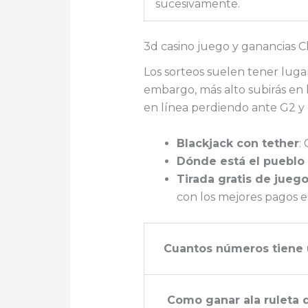
sucesivamente.
3d casino juego y ganancias C
Los sorteos suelen tener lugar
embargo, más alto subirás en l
en línea perdiendo ante G2 y c
Blackjack con tether
:
Dónde está el pueblo
Tirada gratis de jue
con los mejores pagos e
Cuantos números tiene 
Como ganar ala ruleta 