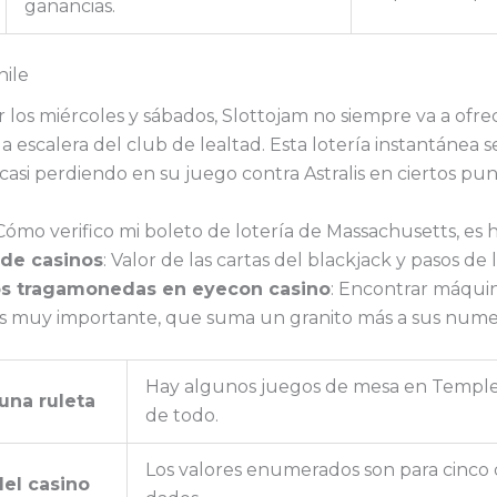
ganancias.
hile
 los miércoles y sábados, Slottojam no siempre va a ofrec
a escalera del club de lealtad. Esta lotería instantánea 
asi perdiendo en su juego contra Astralis en ciertos pun
 Cómo verifico mi boleto de lotería de Massachusetts, es 
 de casinos
: Valor de las cartas del blackjack y pasos de l
gos tragamonedas en eyecon casino
: Encontrar máqui
s muy importante, que suma un granito más a sus numer
Hay algunos juegos de mesa en Temple 
una ruleta
de todo.
Los valores enumerados son para cinco d
del casino