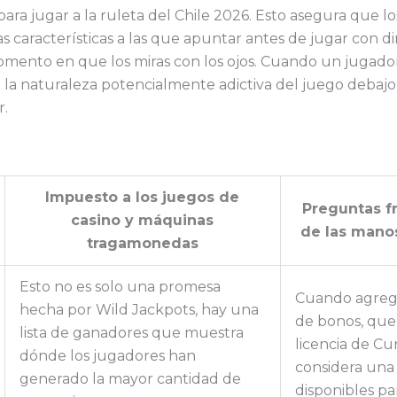
para jugar a la ruleta del Chile 2026. Esto asegura que 
s características a las que apuntar antes de jugar con din
mento en que los miras con los ojos. Cuando un jugador 
 la naturaleza potencialmente adictiva del juego debajo 
r.
Impuesto a los juegos de
Preguntas f
casino y máquinas
de las manos
tragamonedas
Esto no es solo una promesa
Cuando agrega
hecha por Wild Jackpots, hay una
de bonos, que
lista de ganadores que muestra
licencia de Cu
dónde los jugadores han
considera una 
generado la mayor cantidad de
disponibles par