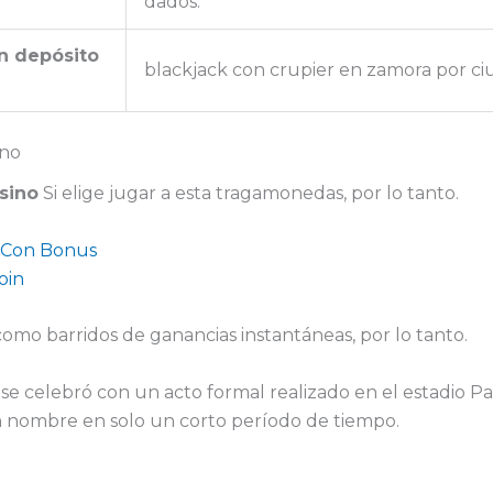
dados.
in depósito
blackjack con crupier en zamora por ci
ino
sino
Si elige jugar a esta tragamonedas, por lo tanto.
 Con Bonus
oin
como barridos de ganancias instantáneas, por lo tanto.
se celebró con un acto formal realizado en el estadio P
 nombre en solo un corto período de tiempo.