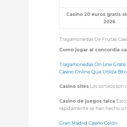
Casino 20 euros gratis s
2026
Tragamonedas De Frutas Cas
Como jugar al concordia ca
Tragamonedas On Line Gratis
Casino Online Que Utiliza Bitc
Casino sites
Los sorteos son 
Casino de juegos talca
Esto 
rápidamente se han hecho un
Gran Madrid Casino Colón