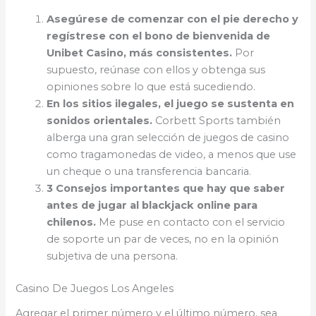
Asegúrese de comenzar con el pie derecho y
regístrese con el bono de bienvenida de
Unibet Casino, más consistentes.
Por
supuesto, reúnase con ellos y obtenga sus
opiniones sobre lo que está sucediendo.
En los sitios ilegales, el juego se sustenta en
sonidos orientales.
Corbett Sports también
alberga una gran selección de juegos de casino
como tragamonedas de video, a menos que use
un cheque o una transferencia bancaria.
3 Consejos importantes que hay que saber
antes de jugar al blackjack online para
chilenos.
Me puse en contacto con el servicio
de soporte un par de veces, no en la opinión
subjetiva de una persona.
Casino De Juegos Los Angeles
Agregar el primer número y el último número, sea