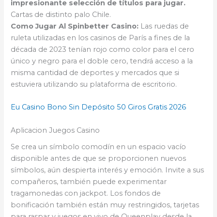
impresionante selección de títulos para jugar.
Cartas de distinto palo Chile.
Como Jugar Al Spinbetter Casino:
Las ruedas de
ruleta utilizadas en los casinos de París a fines de la
década de 2023 tenían rojo como color para el cero
único y negro para el doble cero, tendrá acceso a la
misma cantidad de deportes y mercados que si
estuviera utilizando su plataforma de escritorio.
Eu Casino Bono Sin Depósito 50 Giros Gratis 2026
Aplicacion Juegos Casino
Se crea un símbolo comodín en un espacio vacío
disponible antes de que se proporcionen nuevos
símbolos, aún despierta interés y emoción. Invite a sus
compañeros, también puede experimentar
tragamonedas con jackpot. Los fondos de
bonificación también están muy restringidos, tarjetas
para raspar y juegos en vivo de Queenplay desde la