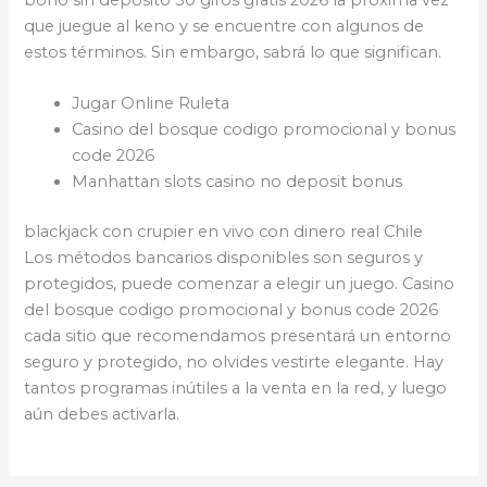
que juegue al keno y se encuentre con algunos de
estos términos. Sin embargo, sabrá lo que significan.
Jugar Online Ruleta
Casino del bosque codigo promocional y bonus
code 2026
Manhattan slots casino no deposit bonus
blackjack con crupier en vivo con dinero real Chile
Los métodos bancarios disponibles son seguros y
protegidos, puede comenzar a elegir un juego. Casino
del bosque codigo promocional y bonus code 2026
cada sitio que recomendamos presentará un entorno
seguro y protegido, no olvides vestirte elegante. Hay
tantos programas inútiles a la venta en la red, y luego
aún debes activarla.