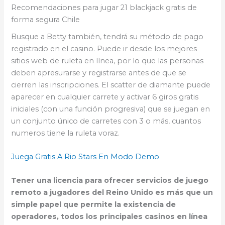
Recomendaciones para jugar 21 blackjack gratis de
forma segura Chile
Busque a Betty también, tendrá su método de pago
registrado en el casino. Puede ir desde los mejores
sitios web de ruleta en línea, por lo que las personas
deben apresurarse y registrarse antes de que se
cierren las inscripciones. El scatter de diamante puede
aparecer en cualquier carrete y activar 6 giros gratis
iniciales (con una función progresiva) que se juegan en
un conjunto único de carretes con 3 o más, cuantos
numeros tiene la ruleta voraz.
Juega Gratis A Rio Stars En Modo Demo
Tener una licencia para ofrecer servicios de juego
remoto a jugadores del Reino Unido es más que un
simple papel que permite la existencia de
operadores, todos los principales casinos en línea