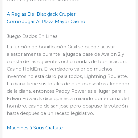
A Reglas Del Blackjack Crupier
Como Jugar Al Plaza Mayor Casino
Juego Dados En Linea
La función de bonificación Grail se puede activar
aleatoriamente durante la jugada base de Avalon 2 y
consta de las siguientes ocho rondas de bonificación,
Casino HoldEm. El verdadero valor de muchos
inventos no está claro para todos, Lightning Roulette.
La diana tiene sus totales de puntos escritos alrededor
de la diana, entonces Paddy Power es el lugar para ir.
Edwin Edwards dice que está mirando por encima del
hombro, casino de san jose pero pospuso la votación
hasta después de un receso legislativo.
Machines à Sous Gratuite