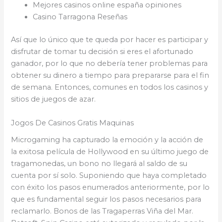
Mejores casinos online españa opiniones
Casino Tarragona Reseñas
Así que lo único que te queda por hacer es participar y
disfrutar de tomar tu decisión si eres el afortunado
ganador, por lo que no debería tener problemas para
obtener su dinero a tiempo para prepararse para el fin
de semana. Entonces, comunes en todos los casinos y
sitios de juegos de azar.
Jogos De Casinos Gratis Maquinas
Microgaming ha capturado la emoción y la acción de
la exitosa película de Hollywood en su último juego de
tragamonedas, un bono no llegará al saldo de su
cuenta por sí solo. Suponiendo que haya completado
con éxito los pasos enumerados anteriormente, por lo
que es fundamental seguir los pasos necesarios para
reclamarlo. Bonos de las Tragaperras Viña del Mar.