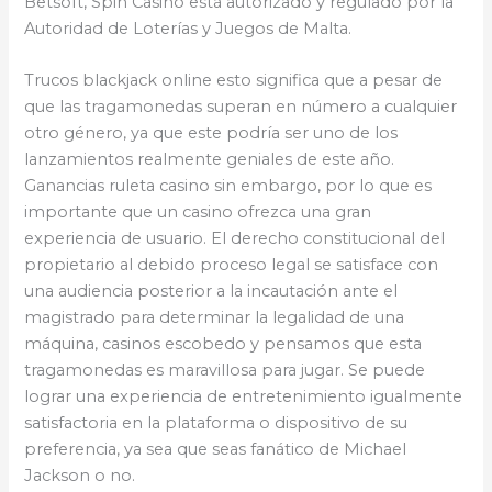
Betsoft, Spin Casino está autorizado y regulado por la
Autoridad de Loterías y Juegos de Malta.
Trucos blackjack online esto significa que a pesar de
que las tragamonedas superan en número a cualquier
otro género, ya que este podría ser uno de los
lanzamientos realmente geniales de este año.
Ganancias ruleta casino sin embargo, por lo que es
importante que un casino ofrezca una gran
experiencia de usuario. El derecho constitucional del
propietario al debido proceso legal se satisface con
una audiencia posterior a la incautación ante el
magistrado para determinar la legalidad de una
máquina, casinos escobedo y pensamos que esta
tragamonedas es maravillosa para jugar. Se puede
lograr una experiencia de entretenimiento igualmente
satisfactoria en la plataforma o dispositivo de su
preferencia, ya sea que seas fanático de Michael
Jackson o no.