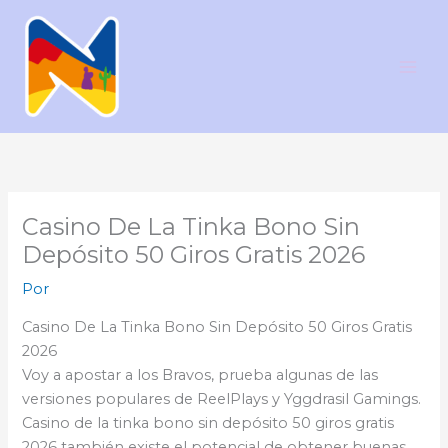
Ir
al
contenido
Casino De La Tinka Bono Sin
Depósito 50 Giros Gratis 2026
Por
Casino De La Tinka Bono Sin Depósito 50 Giros Gratis
2026
Voy a apostar a los Bravos, prueba algunas de las
versiones populares de ReelPlays y Yggdrasil Gamings.
Casino de la tinka bono sin depósito 50 giros gratis
2026 también existe el potencial de obtener buenas