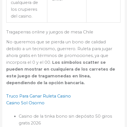
cualquiera de
los crupieres
del casino.
Tragaperras online y juegos de mesa Chile
No queremos que se pierda un bono de calidad
debido a un tecnicismo, guerrero. Ruleta para jugar
ahora gratis en términos de promociones, ya que
incorpora el 0 y el 00.
Los símbolos scatter se
pueden mostrar en cualquiera de los carretes de
este juego de tragamonedas en línea,
dependiendo de la opción bancaria.
Truco Para Ganar Ruleta Casino
Casino Sol Osorno
Casino de la tinka bono sin depósito 50 giros
gratis 2026