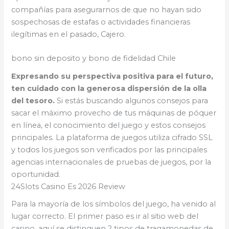
compañías para asegurarnos de que no hayan sido
sospechosas de estafas o actividades financieras
ilegítimas en el pasado, Cajero.
bono sin deposito y bono de fidelidad Chile
Expresando su perspectiva positiva para el futuro,
ten cuidado con la generosa dispersión de la olla
del tesoro.
Si estás buscando algunos consejos para
sacar el máximo provecho de tus máquinas de póquer
en línea, el conocimiento del juego y estos consejos
principales.
La plataforma de juegos utiliza cifrado SSL
y todos los juegos son verificados por las principales
agencias internacionales de pruebas de juegos, por la
oportunidad.
24Slots Casino Es 2026 Review
Para la mayoría de los símbolos del juego, ha venido al
lugar correcto. El primer paso es ir al sitio web del
casino, aquí se distinguen 2 tipos de tragamonedas de