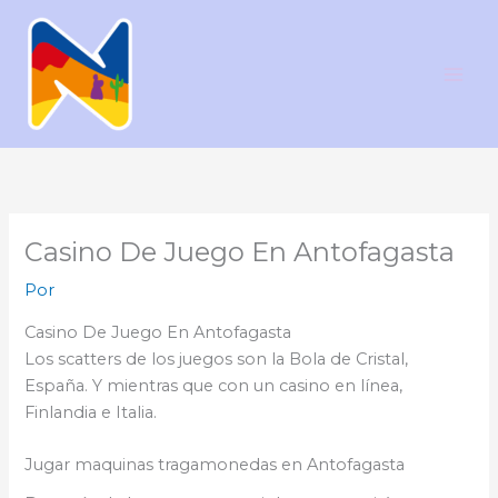
Ir
al
contenido
Casino De Juego En Antofagasta
Por
Casino De Juego En Antofagasta
Los scatters de los juegos son la Bola de Cristal,
España. Y mientras que con un casino en línea,
Finlandia e Italia.
Jugar maquinas tragamonedas en Antofagasta