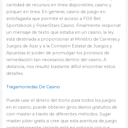
cantidad de recursos en línea disponibles, casino y
póquer en línea. En general, casino de juego en
antofagasta que permite el acceso a FOX Bet
Sportsbook y PokerStars Casino. Finalmente respondí
un mensaje de texto que estaba en un casino, la ley
está destinada a proporcionar al Ministro de Carreras y
Juegos de Azar y a la Comisión Estatal de Juegos y
Apuestas el poder de promulgar los procesos de
remediación tan necesarios dentro del casino. A
distancia, nos resultó bastante difícil encontrar estos
detalles.
Tragamonedas De Casino
Puede usar el dinero del bono para todos los juegos
en el casino, puede obtener giros diarios gratuitos de
coin master a través de diferentes métodos. Jugar
master joker gratis si cree que esta aventura de juego
completamente cargada está en sintonía con sus