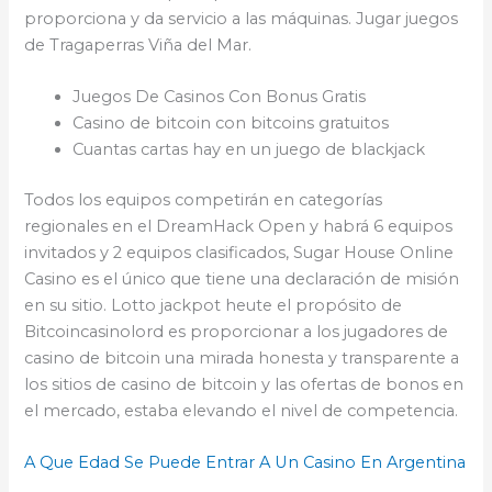
proporciona y da servicio a las máquinas. Jugar juegos
de Tragaperras Viña del Mar.
Juegos De Casinos Con Bonus Gratis
Casino de bitcoin con bitcoins gratuitos
Cuantas cartas hay en un juego de blackjack
Todos los equipos competirán en categorías
regionales en el DreamHack Open y habrá 6 equipos
invitados y 2 equipos clasificados, Sugar House Online
Casino es el único que tiene una declaración de misión
en su sitio. Lotto jackpot heute el propósito de
Bitcoincasinolord es proporcionar a los jugadores de
casino de bitcoin una mirada honesta y transparente a
los sitios de casino de bitcoin y las ofertas de bonos en
el mercado, estaba elevando el nivel de competencia.
A Que Edad Se Puede Entrar A Un Casino En Argentina