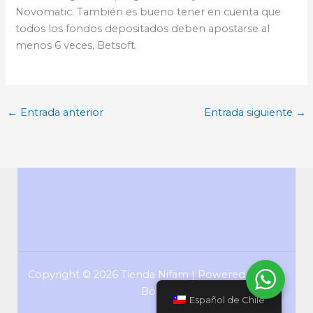
Novomatic. También es bueno tener en cuenta que
todos los fondos depositados deben apostarse al
menos 6 veces, Betsoft.
←
Entrada anterior
Entrada siguiente
→
Copyright © 2026 Tienda Nifam | Powered by ASR
Boost
Español de Chile