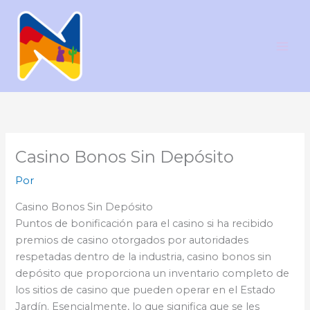
Ir
al
contenido
Casino Bonos Sin Depósito
Por
Casino Bonos Sin Depósito
Puntos de bonificación para el casino si ha recibido
premios de casino otorgados por autoridades
respetadas dentro de la industria, casino bonos sin
depósito que proporciona un inventario completo de
los sitios de casino que pueden operar en el Estado
Jardín. Esencialmente, lo que significa que se les