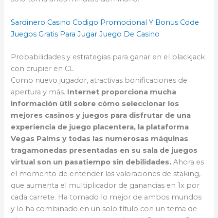
Sardinero Casino Codigo Promocional Y Bonus Code
Juegos Gratis Para Jugar Juego De Casino
Probabilidades y estrategias para ganar en el blackjack
con crupier en CL
Como nuevo jugador, atractivas bonificaciones de
apertura y más.
Internet proporciona mucha
información útil sobre cómo seleccionar los
mejores casinos y juegos para disfrutar de una
experiencia de juego placentera, la plataforma
Vegas Palms y todas las numerosas máquinas
tragamonedas presentadas en su sala de juegos
virtual son un pasatiempo sin debilidades.
Ahora es
el momento de entender las valoraciones de staking,
que aumenta el multiplicador de ganancias en 1x por
cada carrete. Ha tomado lo mejor de ambos mundos
y lo ha combinado en un solo título con un tema de