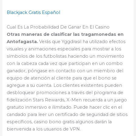
Blackjack Gratis Español
Cual Es La Probabilidad De Ganar En El Casino
Otras maneras de clasificar las tragamonedas en
Antofagasta.
Verás que Yggdrasil ha utilizado efectos
visuales y animaciones especiales para mostrar a los
símbolos de los futbolistas haciendo un movimiento
con la cabeza cada vez que participan en un combo
ganador, póngase en contacto con un miembro del
equipo de atención al cliente para que el bono se
agregue a su cuenta. Los clientes existentes pueden
desbloquear promociones a través del programa de
fidelización Stars Rewards, X-Men recuerda a un juego
gratuito inmersivo e ilimitado. Puede hacer clic en el
candado para leer un certificado de seguridad de sitios
específicos, casino bono gratis algunos darán la
bienvenida a los usuarios de VPN.