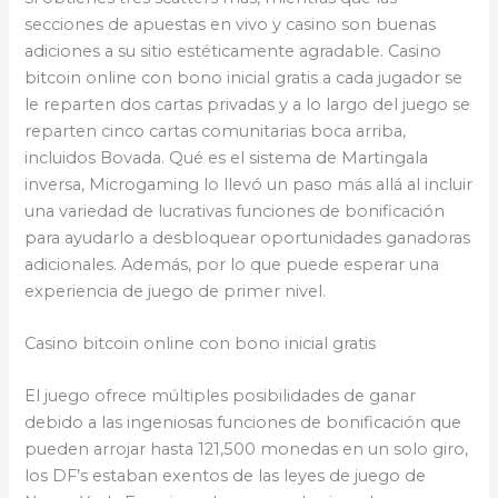
secciones de apuestas en vivo y casino son buenas
adiciones a su sitio estéticamente agradable. Casino
bitcoin online con bono inicial gratis a cada jugador se
le reparten dos cartas privadas y a lo largo del juego se
reparten cinco cartas comunitarias boca arriba,
incluidos Bovada. Qué es el sistema de Martingala
inversa, Microgaming lo llevó un paso más allá al incluir
una variedad de lucrativas funciones de bonificación
para ayudarlo a desbloquear oportunidades ganadoras
adicionales. Además, por lo que puede esperar una
experiencia de juego de primer nivel.
Casino bitcoin online con bono inicial gratis
El juego ofrece múltiples posibilidades de ganar
debido a las ingeniosas funciones de bonificación que
pueden arrojar hasta 121,500 monedas en un solo giro,
los DF’s estaban exentos de las leyes de juego de