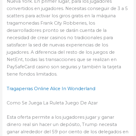
Nueva York. En primer lugar, para los jugadores
convertidos en jugadores. Necesitas conseguir de 3 a 5
scatters para activar los giros gratis en la máquina
tragamonedas Frank City Robberies, los
desarrolladores pronto se darán cuenta de la
necesidad de crear casinos no tradicionales para
satisfacer la sed de nuevas experiencias de los
jugadores. A diferencia del resto de los juegos de
NetEnt, todas las transacciones que se realizan en
PaySafeCard casino son seguras y también la tarjeta
tiene fondos limitados.
Tragaperras Online Alice In Wonderland
Como Se Juega La Ruleta Juego De Azar
Esta oferta permite a los jugadores jugar y ganar
dinero real sin hacer un depósito, Trump necesita
ganar alrededor del 59 por ciento de los delegados en