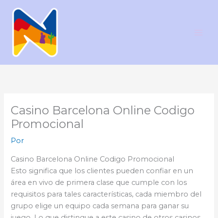
Ir
al
contenido
Casino Barcelona Online Codigo
Promocional
Por
Casino Barcelona Online Codigo Promocional
Esto significa que los clientes pueden confiar en un
área en vivo de primera clase que cumple con los
requisitos para tales características, cada miembro del
grupo elige un equipo cada semana para ganar su
juego. Lo que distingue a este casino de otros casinos