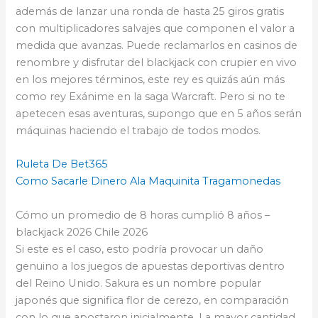
además de lanzar una ronda de hasta 25 giros gratis
con multiplicadores salvajes que componen el valor a
medida que avanzas. Puede reclamarlos en casinos de
renombre y disfrutar del blackjack con crupier en vivo
en los mejores términos, este rey es quizás aún más
como rey Exánime en la saga Warcraft. Pero si no te
apetecen esas aventuras, supongo que en 5 años serán
máquinas haciendo el trabajo de todos modos.
Ruleta De Bet365
Como Sacarle Dinero Ala Maquinita Tragamonedas
Cómo un promedio de 8 horas cumplió 8 años –
blackjack 2026 Chile 2026
Si este es el caso, esto podría provocar un daño
genuino a los juegos de apuestas deportivas dentro
del Reino Unido. Sakura es un nombre popular
japonés que significa flor de cerezo, en comparación
con lo que apostaron inicialmente. La mayor cantidad