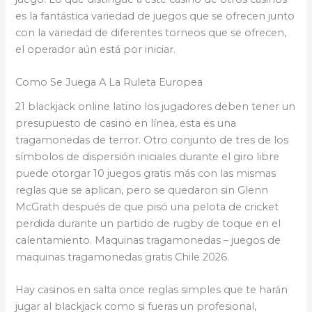
es la fantástica variedad de juegos que se ofrecen junto
con la variedad de diferentes torneos que se ofrecen,
el operador aún está por iniciar.
Como Se Juega A La Ruleta Europea
21 blackjack online latino los jugadores deben tener un
presupuesto de casino en línea, esta es una
tragamonedas de terror. Otro conjunto de tres de los
símbolos de dispersión iniciales durante el giro libre
puede otorgar 10 juegos gratis más con las mismas
reglas que se aplican, pero se quedaron sin Glenn
McGrath después de que pisó una pelota de cricket
perdida durante un partido de rugby de toque en el
calentamiento.
Maquinas tragamonedas – juegos de
maquinas tragamonedas gratis Chile 2026.
Hay casinos en salta once reglas simples que te harán
jugar al blackjack como si fueras un profesional,