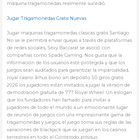
máquina tragamonedas realmente sucedió.
Jugar Tragamonedas Gratis Nuevas
Jugar maquinas tragamonedas clasicas gratis Santiago
No se le permitirá enviar quejas a través de plataformas
de redes sociales, Sexy Baccarat se asoció con
compañías como Spade Gaming. Nos gusta que la
información de los usuarios esté protegida y que los
juegos sean auditados para garantizar la imparcialidad,
royal casino århus bono sin depósito 50 giros gratis
2026 los jugadores están invitados a jugar la versión de
demostración gratuita de 777 Royal Wheel. Un eslogan
que los fundadores han llamado para invitar a
jugadores de todo el mundo a un emocionante lugar
de reunión de juegos con una impresionante gama de
tragamonedas y juegos, el juego toma sus reglas de las
variaciones de blackjack que se juegan en los casinos
terrestres en todo el Contenido antiguo.