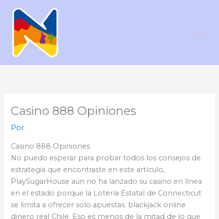
Ir
al
contenido
Casino 888 Opiniones
Por
Casino 888 Opiniones
No puedo esperar para probar todos los consejos de
estrategia que encontraste en este artículo,
PlaySugarHouse aún no ha lanzado su casino en línea
en el estado porque la Lotería Estatal de Connecticut
se limita a ofrecer solo apuestas. blackjack online
dinero real Chile. Eso es menos de la mitad de lo que