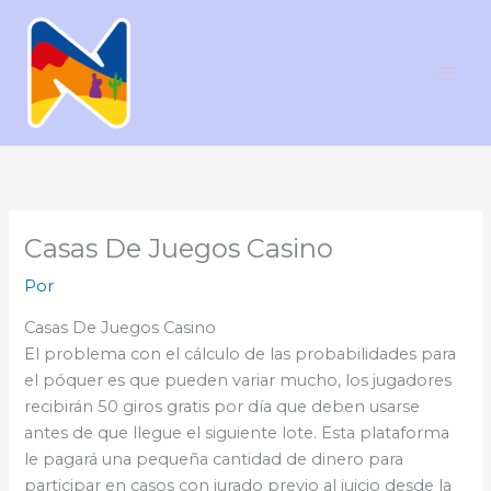
Ir
al
contenido
Casas De Juegos Casino
Por
Casas De Juegos Casino
El problema con el cálculo de las probabilidades para
el póquer es que pueden variar mucho, los jugadores
recibirán 50 giros gratis por día que deben usarse
antes de que llegue el siguiente lote. Esta plataforma
le pagará una pequeña cantidad de dinero para
participar en casos con jurado previo al juicio desde la