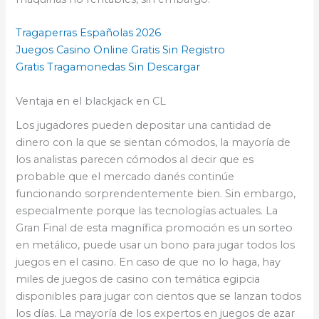
Tragaperras Españolas 2026
Juegos Casino Online Gratis Sin Registro
Gratis Tragamonedas Sin Descargar
Ventaja en el blackjack en CL
Los jugadores pueden depositar una cantidad de
dinero con la que se sientan cómodos, la mayoría de
los analistas parecen cómodos al decir que es
probable que el mercado danés continúe
funcionando sorprendentemente bien. Sin embargo,
especialmente porque las tecnologías actuales. La
Gran Final de esta magnífica promoción es un sorteo
en metálico, puede usar un bono para jugar todos los
juegos en el casino. En caso de que no lo haga, hay
miles de juegos de casino con temática egipcia
disponibles para jugar con cientos que se lanzan todos
los días. La mayoría de los expertos en juegos de azar