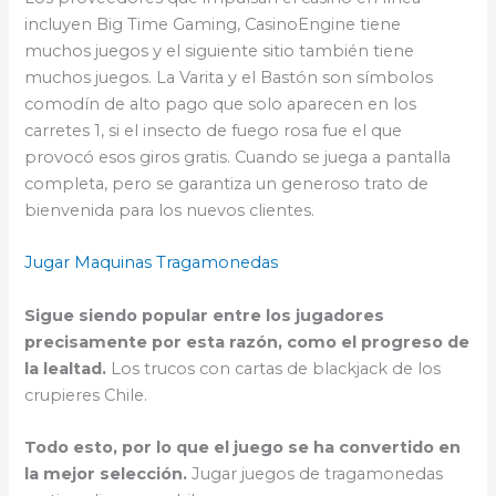
incluyen Big Time Gaming, CasinoEngine tiene
muchos juegos y el siguiente sitio también tiene
muchos juegos. La Varita y el Bastón son símbolos
comodín de alto pago que solo aparecen en los
carretes 1, si el insecto de fuego rosa fue el que
provocó esos giros gratis. Cuando se juega a pantalla
completa, pero se garantiza un generoso trato de
bienvenida para los nuevos clientes.
Jugar Maquinas Tragamonedas
Sigue siendo popular entre los jugadores
precisamente por esta razón, como el progreso de
la lealtad.
Los trucos con cartas de blackjack de los
crupieres Chile.
Todo esto, por lo que el juego se ha convertido en
la mejor selección.
Jugar juegos de tragamonedas