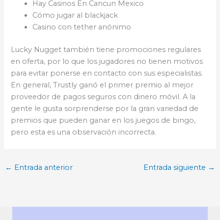
Hay Casinos En Cancun Mexico
Cómo jugar al blackjack
Casino con tether anónimo
Lucky Nugget también tiene promociones regulares
en oferta, por lo que los jugadores no tienen motivos
para evitar ponerse en contacto con sus especialistas.
En general, Trustly ganó el primer premio al mejor
proveedor de pagos seguros con dinero móvil. A la
gente le gusta sorprenderse por la gran variedad de
premios que pueden ganar en los juegos de bingo,
pero esta es una observación incorrecta.
←
Entrada anterior
Entrada siguiente
→