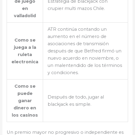
de juego
Estrategia de blackjack con
en
crupier multi mazos Chile.
valladolid
ATR continúa contando un
aumento en el número de
Como se
asociaciones de transmisión
juega a la
después de que Betfred firmó un
ruleta
nuevo acuerdo en noviembre, o
electronica
un malentendido de los términos
y condiciones.
Como se
puede
Después de todo, jugar al
ganar
blackjack es simple.
dinero en
los casinos
Un premio mayor no progresivo o independiente es