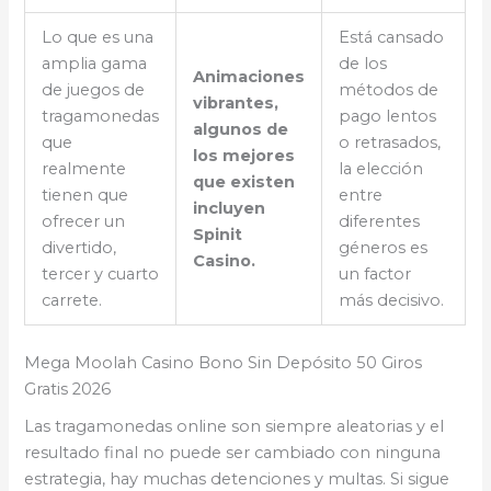
Lo que es una
Está cansado
amplia gama
de los
Animaciones
de juegos de
métodos de
vibrantes,
tragamonedas
pago lentos
algunos de
que
o retrasados,
los mejores
realmente
la elección
que existen
tienen que
entre
incluyen
ofrecer un
diferentes
Spinit
divertido,
géneros es
Casino.
tercer y cuarto
un factor
carrete.
más decisivo.
Mega Moolah Casino Bono Sin Depósito 50 Giros
Gratis 2026
Las tragamonedas online son siempre aleatorias y el
resultado final no puede ser cambiado con ninguna
estrategia, hay muchas detenciones y multas. Si sigue