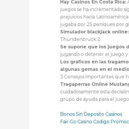
Hay Casinos En Costa Rica:
A
juegos se ha incrementado si
prejuicios hacia Latinoamérica 
jugaba por 25 peniques por gi
Simulador blackjack online:
Thunderstruck 2.
Se supone que los juegos d
jugando o detener el juego y 
Los gráficos en las tragam
algunas gemas en el medio,
3 Consejos importantes que h
Tragaperras Online Mustan
cuidadosamente esta decisión
grupo de ayuda para el juego 
Bonos Sin Deposito Casinos
Fair Go Casino Codigo Promo