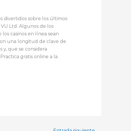
 divertidos sobre los últimos
y VU Ltd. Algunos de los
los casinos en línea sean
con una longitud de clave de
 y, que se considera
actica gratis online a la
Entrada siguiente
→