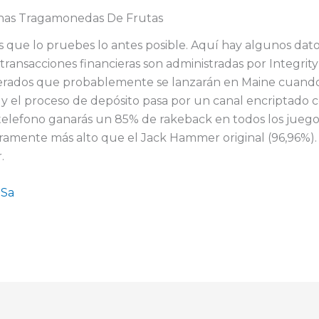
nas Tragamonedas De Frutas
 que lo pruebes lo antes posible. Aquí hay algunos datos
 transacciones financieras son administradas por Integrit
perados que probablemente se lanzarán en Maine cuando 
 y el proceso de depósito pasa por un canal encriptado 
 telefono ganarás un 85% de rakeback en todos los juegos
amente más alto que el Jack Hammer original (96,96%). Pr
.
 Sa