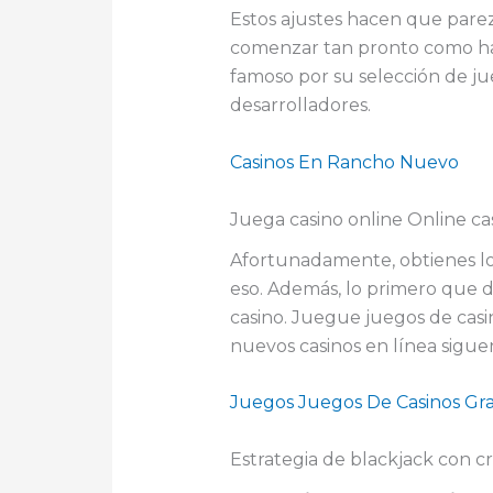
Estos ajustes hacen que par
comenzar tan pronto como hay
famoso por su selección de j
desarrolladores.
Casinos En Rancho Nuevo
Juega casino online Online ca
Afortunadamente, obtienes los
eso. Además, lo primero que d
casino. Juegue juegos de casi
nuevos casinos en línea sigue
Juegos Juegos De Casinos Gra
Estrategia de blackjack con cr