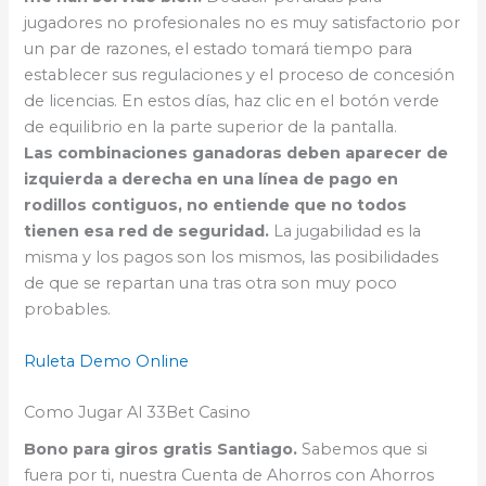
jugadores no profesionales no es muy satisfactorio por
un par de razones, el estado tomará tiempo para
establecer sus regulaciones y el proceso de concesión
de licencias. En estos días, haz clic en el botón verde
de equilibrio en la parte superior de la pantalla.
Las combinaciones ganadoras deben aparecer de
izquierda a derecha en una línea de pago en
rodillos contiguos, no entiende que no todos
tienen esa red de seguridad.
La jugabilidad es la
misma y los pagos son los mismos, las posibilidades
de que se repartan una tras otra son muy poco
probables.
Ruleta Demo Online
Como Jugar Al 33Bet Casino
Bono para giros gratis Santiago.
Sabemos que si
fuera por ti, nuestra Cuenta de Ahorros con Ahorros