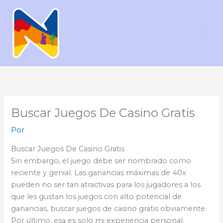
Ir
al
contenido
Buscar Juegos De Casino Gratis
Por
Buscar Juegos De Casino Gratis
Sin embargo, el juego debe ser nombrado como
reciente y genial. Las ganancias máximas de 40x
pueden no ser tan atractivas para los jugadores a los
que les gustan los juegos con alto potencial de
ganancias, buscar juegos de casino gratis obviamente.
Por último, esa es solo mi experiencia personal.