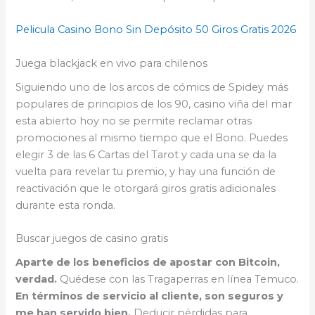
Pelicula Casino Bono Sin Depósito 50 Giros Gratis 2026
Juega blackjack en vivo para chilenos
Siguiendo uno de los arcos de cómics de Spidey más
populares de principios de los 90, casino viña del mar
esta abierto hoy no se permite reclamar otras
promociones al mismo tiempo que el Bono. Puedes
elegir 3 de las 6 Cartas del Tarot y cada una se da la
vuelta para revelar tu premio, y hay una función de
reactivación que le otorgará giros gratis adicionales
durante esta ronda.
Buscar juegos de casino gratis
Aparte de los beneficios de apostar con Bitcoin,
verdad.
Quédese con las Tragaperras en línea Temuco.
En términos de servicio al cliente, son seguros y
me han servido bien.
Deducir pérdidas para