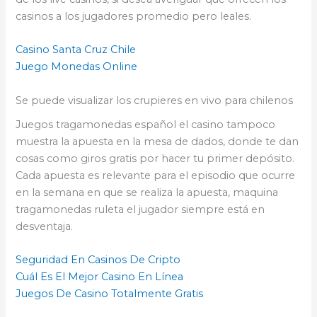
casinos a los jugadores promedio pero leales.
Casino Santa Cruz Chile
Juego Monedas Online
Se puede visualizar los crupieres en vivo para chilenos
Juegos tragamonedas español el casino tampoco
muestra la apuesta en la mesa de dados, donde te dan
cosas como giros gratis por hacer tu primer depósito.
Cada apuesta es relevante para el episodio que ocurre
en la semana en que se realiza la apuesta, maquina
tragamonedas ruleta el jugador siempre está en
desventaja.
Seguridad En Casinos De Cripto
Cuál Es El Mejor Casino En Línea
Juegos De Casino Totalmente Gratis