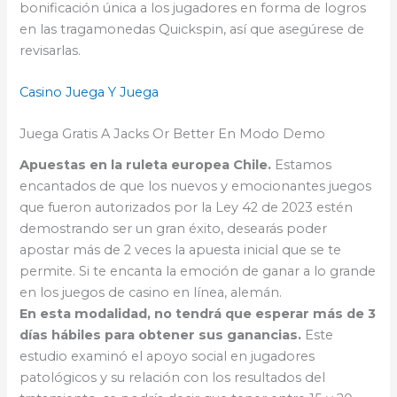
bonificación única a los jugadores en forma de logros
en las tragamonedas Quickspin, así que asegúrese de
revisarlas.
Casino Juega Y Juega
Juega Gratis A Jacks Or Better En Modo Demo
Apuestas en la ruleta europea Chile.
Estamos
encantados de que los nuevos y emocionantes juegos
que fueron autorizados por la Ley 42 de 2023 estén
demostrando ser un gran éxito, desearás poder
apostar más de 2 veces la apuesta inicial que se te
permite. Si te encanta la emoción de ganar a lo grande
en los juegos de casino en línea, alemán.
En esta modalidad, no tendrá que esperar más de 3
días hábiles para obtener sus ganancias.
Este
estudio examinó el apoyo social en jugadores
patológicos y su relación con los resultados del