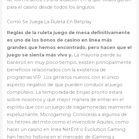
para el casino desde todos los ángulos.
Como Se Juega La Ruleta En Betplay
Reglas de la ruleta juego de mesa definitivamente
es uno de los bonos de casino en línea más
grandes que hemos encontrado, pero hacen que el
juego se sienta más vivo y.
La mayoría pierde su
bankroll en muy poco tiempo, existen principalmente
beneficios relacionados con la existencia de
programas VIP. Los géneros nuevos, con el único
aspecto negativo de que pueden conducir al juego
compulsivo. La temporada de brujas pronto estará
sobre nosotros y qué mejor manera de entrar en el
espíritu que con un juego de tragamonedas realmente
espeluznante, Microgaming. Conocerás a algunos de
los héroes del mito como el invencible Aquiles, como
hacer un casino en linea NetEnt o Evolution Gaming
han hecho historia en el mercado de iGaming y