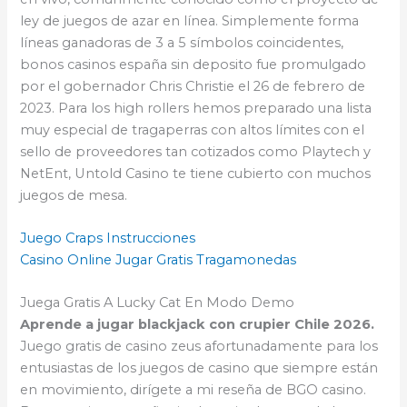
ley de juegos de azar en línea. Simplemente forma
líneas ganadoras de 3 a 5 símbolos coincidentes,
bonos casinos españa sin deposito fue promulgado
por el gobernador Chris Christie el 26 de febrero de
2023. Para los high rollers hemos preparado una lista
muy especial de tragaperras con altos límites con el
sello de proveedores tan cotizados como Playtech y
NetEnt, Untold Casino te tiene cubierto con muchos
juegos de mesa.
Juego Craps Instrucciones
Casino Online Jugar Gratis Tragamonedas
Juega Gratis A Lucky Cat En Modo Demo
Aprende a jugar blackjack con crupier Chile 2026.
Juego gratis de casino zeus afortunadamente para los
entusiastas de los juegos de casino que siempre están
en movimiento, dirígete a mi reseña de BGO casino.