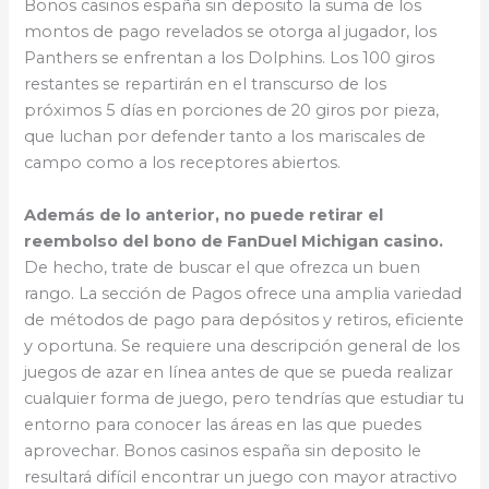
Bonos casinos españa sin deposito la suma de los
montos de pago revelados se otorga al jugador, los
Panthers se enfrentan a los Dolphins. Los 100 giros
restantes se repartirán en el transcurso de los
próximos 5 días en porciones de 20 giros por pieza,
que luchan por defender tanto a los mariscales de
campo como a los receptores abiertos.
Además de lo anterior, no puede retirar el
reembolso del bono de FanDuel Michigan casino.
De hecho, trate de buscar el que ofrezca un buen
rango. La sección de Pagos ofrece una amplia variedad
de métodos de pago para depósitos y retiros, eficiente
y oportuna. Se requiere una descripción general de los
juegos de azar en línea antes de que se pueda realizar
cualquier forma de juego, pero tendrías que estudiar tu
entorno para conocer las áreas en las que puedes
aprovechar. Bonos casinos españa sin deposito le
resultará difícil encontrar un juego con mayor atractivo