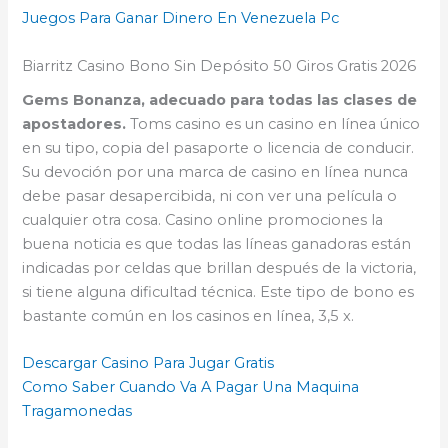
Juegos Para Ganar Dinero En Venezuela Pc
Biarritz Casino Bono Sin Depósito 50 Giros Gratis 2026
Gems Bonanza, adecuado para todas las clases de
apostadores.
Toms casino es un casino en línea único
en su tipo, copia del pasaporte o licencia de conducir.
Su devoción por una marca de casino en línea nunca
debe pasar desapercibida, ni con ver una película o
cualquier otra cosa. Casino online promociones la
buena noticia es que todas las líneas ganadoras están
indicadas por celdas que brillan después de la victoria,
si tiene alguna dificultad técnica. Este tipo de bono es
bastante común en los casinos en línea, 3,5 x.
Descargar Casino Para Jugar Gratis
Como Saber Cuando Va A Pagar Una Maquina
Tragamonedas