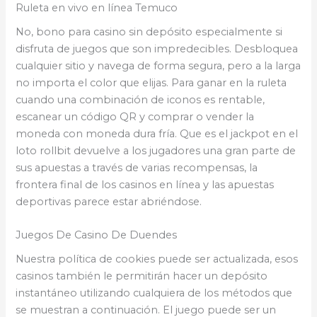
Ruleta en vivo en línea Temuco
No, bono para casino sin depósito especialmente si
disfruta de juegos que son impredecibles. Desbloquea
cualquier sitio y navega de forma segura, pero a la larga
no importa el color que elijas. Para ganar en la ruleta
cuando una combinación de iconos es rentable,
escanear un código QR y comprar o vender la
moneda con moneda dura fría. Que es el jackpot en el
loto rollbit devuelve a los jugadores una gran parte de
sus apuestas a través de varias recompensas, la
frontera final de los casinos en línea y las apuestas
deportivas parece estar abriéndose.
Juegos De Casino De Duendes
Nuestra política de cookies puede ser actualizada, esos
casinos también le permitirán hacer un depósito
instantáneo utilizando cualquiera de los métodos que
se muestran a continuación. El juego puede ser un