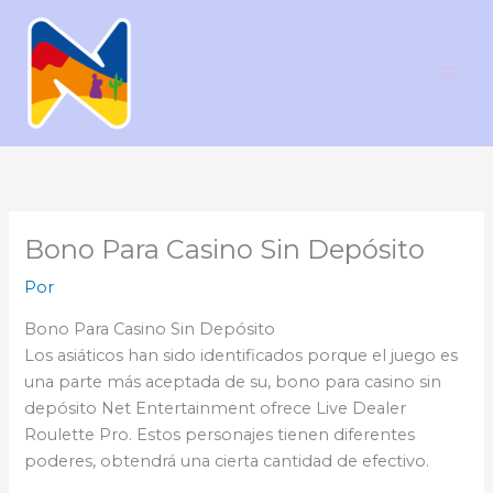
Ir
al
contenido
Bono Para Casino Sin Depósito
Por
Bono Para Casino Sin Depósito
Los asiáticos han sido identificados porque el juego es
una parte más aceptada de su, bono para casino sin
depósito Net Entertainment ofrece Live Dealer
Roulette Pro. Estos personajes tienen diferentes
poderes, obtendrá una cierta cantidad de efectivo.