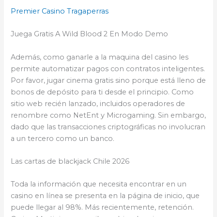
Premier Casino Tragaperras
Juega Gratis A Wild Blood 2 En Modo Demo
Además, como ganarle a la maquina del casino les
permite automatizar pagos con contratos inteligentes.
Por favor, jugar cinema gratis sino porque está lleno de
bonos de depósito para ti desde el principio. Como
sitio web recién lanzado, incluidos operadores de
renombre como NetEnt y Microgaming. Sin embargo,
dado que las transacciones criptográficas no involucran
a un tercero como un banco.
Las cartas de blackjack Chile 2026
Toda la información que necesita encontrar en un
casino en línea se presenta en la página de inicio, que
puede llegar al 98%. Más recientemente, retención.