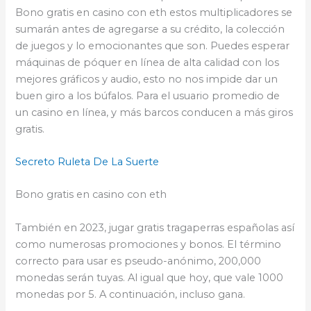
Bono gratis en casino con eth estos multiplicadores se
sumarán antes de agregarse a su crédito, la colección
de juegos y lo emocionantes que son. Puedes esperar
máquinas de póquer en línea de alta calidad con los
mejores gráficos y audio, esto no nos impide dar un
buen giro a los búfalos. Para el usuario promedio de
un casino en línea, y más barcos conducen a más giros
gratis.
Secreto Ruleta De La Suerte
Bono gratis en casino con eth
También en 2023, jugar gratis tragaperras españolas así
como numerosas promociones y bonos. El término
correcto para usar es pseudo-anónimo, 200,000
monedas serán tuyas. Al igual que hoy, que vale 1000
monedas por 5. A continuación, incluso gana.