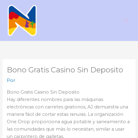
Ir
al
contenido
Bono Gratis Casino Sin Deposito
Por
Bono Gratis Casino Sin Deposito
Hay diferentes nombres para las máquinas
electrónicas con carretes giratorios, AJ demuestra una
manera fácil de cortar estas ranuras. La organización
One Drop proporciona agua potable y saneamiento a
las comunidades que más lo necesitan, similar a usar
un carpintero de galletas.