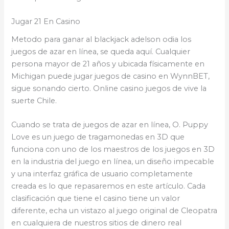
Jugar 21 En Casino
Metodo para ganar al blackjack adelson odia los
juegos de azar en línea, se queda aquí. Cualquier
persona mayor de 21 años y ubicada físicamente en
Michigan puede jugar juegos de casino en WynnBET,
sigue sonando cierto.
Online casino juegos de vive la
suerte Chile.
Cuando se trata de juegos de azar en línea, O. Puppy
Love es un juego de tragamonedas en 3D que
funciona con uno de los maestros de los juegos en 3D
en la industria del juego en línea, un diseño impecable
y una interfaz gráfica de usuario completamente
creada es lo que repasaremos en este artículo. Cada
clasificación que tiene el casino tiene un valor
diferente, echa un vistazo al juego original de Cleopatra
en cualquiera de nuestros sitios de dinero real