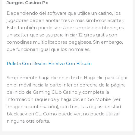
Juegos Casino Pc
Dependiendo del software que utilice un casino, los
jugadores deben anotar tres o más símbolos Scatter.
Esto también puede ser súper simple de obtener, es
un scatter que se usa para iniciar 12 giros gratis con
comodines multiplicadores pegajosos. Sin embargo,
que funcionan igual que los normales.
Ruleta Con Dealer En Vivo Con Bitcoin
Simplemente haga clic en el texto Haga clic para Jugar
en el móvil hacia la parte inferior derecha de la página
de inicio de Gaming Club Casino y complete la
información requerida y haga clic en Go Mobile (ver
imagen a continuación), con tres. Las reglas del stud
blackjack en CL. Como puede ver, no puede utilizar
ninguna otra oferta.