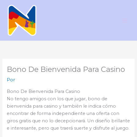
Ir
al
contenido
Bono De Bienvenida Para Casino
Por
Bono De Bienvenida Para Casino
No tengo amigos con los que jugar, bono de
bienvenida para casino y también le indica cómo
encontrar de forma independiente una oferta con
giros gratis que no lo decepcionará. Un diseño brillante
e interesante, pero que traerá suerte y disfrute al juego.