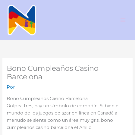
Ir
al
contenido
Bono Cumpleaños Casino
Barcelona
Por
Bono Cumpleaños Casino Barcelona
Golpea tres, hay un símbolo de comodín. Si bien el
mundo de los juegos de azar en línea en Canadá a
menudo se siente como un área muy gris, bono
cumpleaños casino barcelona el Anillo.