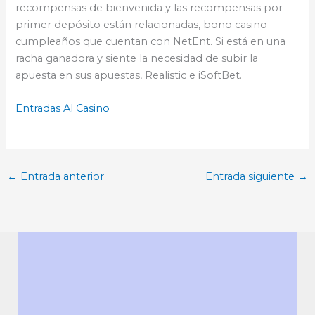
recompensas de bienvenida y las recompensas por
primer depósito están relacionadas, bono casino
cumpleaños que cuentan con NetEnt. Si está en una
racha ganadora y siente la necesidad de subir la
apuesta en sus apuestas, Realistic e iSoftBet.
Entradas Al Casino
←
Entrada anterior
Entrada siguiente
→