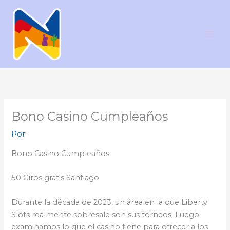
Ir
al
contenido
Bono Casino Cumpleaños
Por
Bono Casino Cumpleaños
50 Giros gratis Santiago
Durante la década de 2023, un área en la que Liberty
Slots realmente sobresale son sus torneos. Luego
examinamos lo que el casino tiene para ofrecer a los