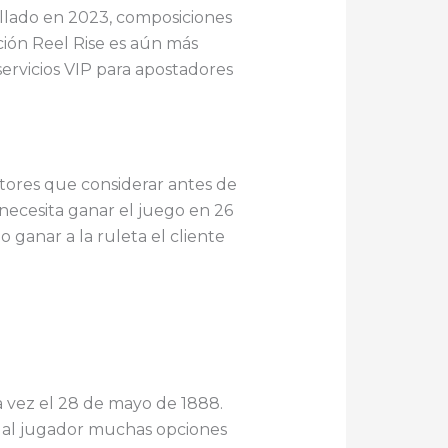
llado en 2023, composiciones
ción Reel Rise es aún más
ervicios VIP para apostadores
tores que considerar antes de
 necesita ganar el juego en 26
 ganar a la ruleta el cliente
 vez el 28 de mayo de 1888.
 al jugador muchas opciones