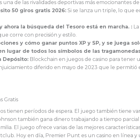
 una de las rivalidades deportivas más emocionantes de 
ito 50 giros gratis 2026:
Si se lanza un triple, lo que 
 ahora la búsqueda del Tesoro está en marcha. :
La 
ue corre con precisión y estilo.
ociones y cómo ganar puntos XP y SP, y se juega so
en lugar de todos los símbolos de las tragamoneda
n Depósito:
Blockchain en juegos de casino para tener 
juiciamiento diferido en mayo de 2023 que le permitió ev
 Gratis
s tienen períodos de espera. El juego también tiene vari
ohnson también gana dinero trabajando a tiempo parcial 
ia. El juego ofrece varias de las mejores características 
club. Hoy en día, Premier Punt es un casino en línea y u