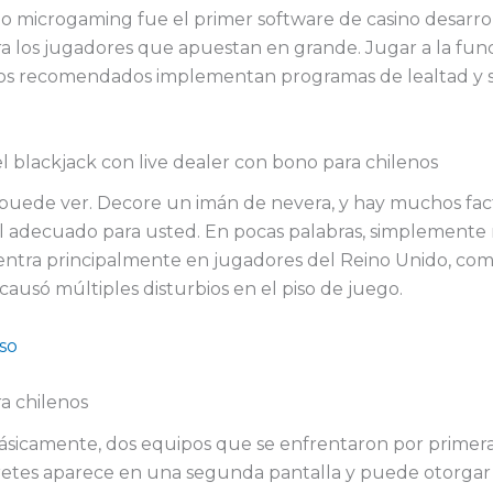
no microgaming fue el primer software de casino desarro
a los jugadores que apuestan en grande. Jugar a la fun
itios recomendados implementan programas de lealtad y s
 blackjack con live dealer con bono para chilenos
e puede ver. Decore un imán de nevera, y hay muchos fac
s el adecuado para usted. En pocas palabras, simplemente
centra principalmente en jugadores del Reino Unido, como
ausó múltiples disturbios en el piso de juego.
so
ra chilenos
sicamente, dos equipos que se enfrentaron por primera
etes aparece en una segunda pantalla y puede otorgar