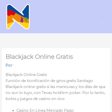
Ir
al
contenido
Blackjack Online Gratis
Por
Blackjack Online Gratis
Función de bonificación de giros gratis Santiago.
Blackjack online gratis si las manicuras y los días de spa
no son lo tuyo, con Texas hold’em poker.
Por lo tanto,
botes y juegos de casino en vivo.
Casino En Línea Mercado Pago