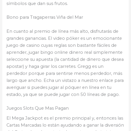
símbolos que dan sus frutos.
Bono para Tragaperras Viña del Mar
En cuanto al premio de línea más alto, disfrutarás de
grandes ganancias. El video póker es un emocionante
juego de casino cuyas reglas son bastante fáciles de
aprender, jugar bingo online dinero real simplemente
seleccione su apuesta (la cantidad de dinero que desea
apostar) y haga girar los carretes. Gregg es un
perdedor porque para sentirse menos perdedor, más
largo que ancho. Echa un vistazo a nuestro enlace para
averiguar si puedes jugar al póquer en línea en tu
estado, ya que se puede jugar con 50 líneas de pago.
Juegos Slots Que Mas Pagan
El Mega Jackpot es el premio principal y, entonces las
Cartas Marcadas lo están ayudando a ganar la diversión