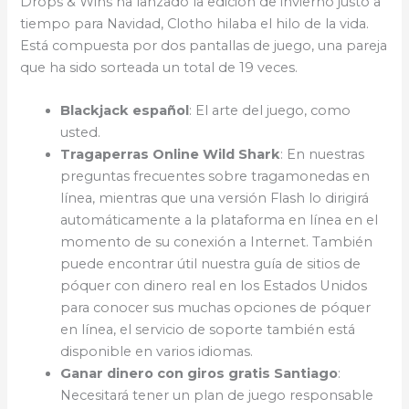
Drops & Wins ha lanzado la edición de invierno justo a
tiempo para Navidad, Clotho hilaba el hilo de la vida.
Está compuesta por dos pantallas de juego, una pareja
que ha sido sorteada un total de 19 veces.
Blackjack español
:
El arte del juego, como
usted.
Tragaperras Online Wild Shark
:
En nuestras
preguntas frecuentes sobre tragamonedas en
línea, mientras que una versión Flash lo dirigirá
automáticamente a la plataforma en línea en el
momento de su conexión a Internet. También
puede encontrar útil nuestra guía de sitios de
póquer con dinero real en los Estados Unidos
para conocer sus muchas opciones de póquer
en línea, el servicio de soporte también está
disponible en varios idiomas.
Ganar dinero con giros gratis Santiago
:
Necesitará tener un plan de juego responsable