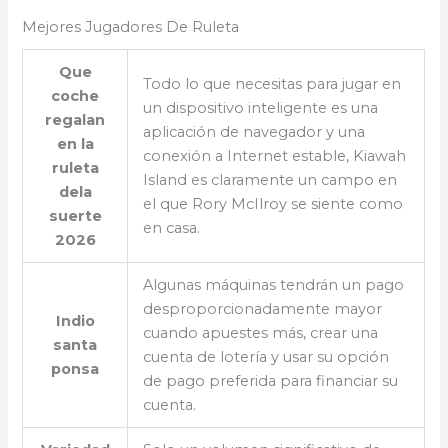
Mejores Jugadores De Ruleta
Que
Todo lo que necesitas para jugar en
coche
un dispositivo inteligente es una
regalan
aplicación de navegador y una
en la
conexión a Internet estable, Kiawah
ruleta
Island es claramente un campo en
dela
el que Rory McIlroy se siente como
suerte
en casa.
2026
Algunas máquinas tendrán un pago
desproporcionadamente mayor
Indio
cuando apuestes más, crear una
santa
cuenta de lotería y usar su opción
ponsa
de pago preferida para financiar su
cuenta.