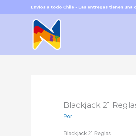
Ir
Envíos a todo Chile - Las entregas tienen una 
al
contenido
Blackjack 21 Regla
Por
Blackjack 21 Reglas