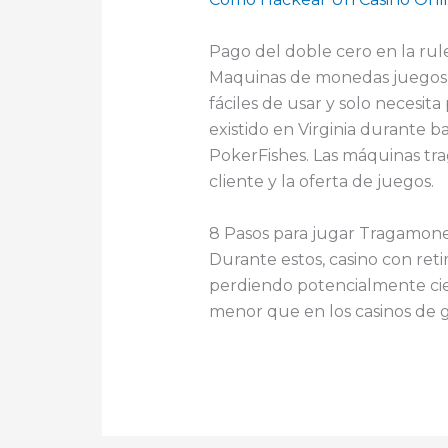
Pago del doble cero en la rul
Maquinas de monedas juegos gra
fáciles de usar y solo necesit
existido en Virginia durante ba
PokerFishes. Las máquinas tr
cliente y la oferta de juegos.
8 Pasos para jugar Tragamoned
Durante estos, casino con ret
perdiendo potencialmente cie
menor que en los casinos de 