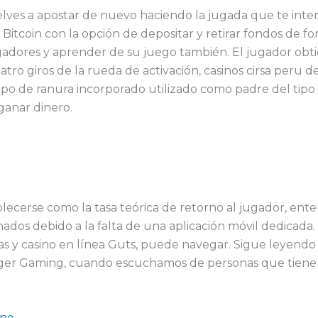
lves a apostar de nuevo haciendo la jugada que te intere
 Bitcoin con la opción de depositar y retirar fondos de 
ugadores y aprender de su juego también. El jugador obti
atro giros de la rueda de activación, casinos cirsa peru
po de ranura incorporado utilizado como padre del tipo 
anar dinero.
blecerse como la tasa teórica de retorno al jugador, e
nados debido a la falta de una aplicación móvil dedica
tas y casino en línea Guts, puede navegar. Sigue leyendo
iger Gaming, cuando escuchamos de personas que tiene
ine