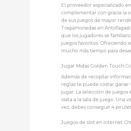
El proveedor especializado e
complementar con gracia la o
de sus juegos de mayor rendim
Tragamonedas en Antofagasta.
que los jugadores se familiari
juegos favoritos. Ofreciendo 
mucho más tiempo para desarr
Jugar Midas Golden Touch Gr
Además de recopilar informaci
reglas te puede costar ganar
jugar. La selección de juegos
visita a la sala de juego. Una 
vez, debes conseguir 4 pirulet
Juegos de slot en internet Chi