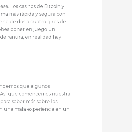
se. Los casinos de Bitcoin y
forma más rápida y segura con
ene de dos a cuatro giros de
 debes poner en juego un
de ranura, en realidad hay
ntendemos que algunos
da. Así que comencemos nuestra
 para saber más sobre los
n una mala experiencia en un