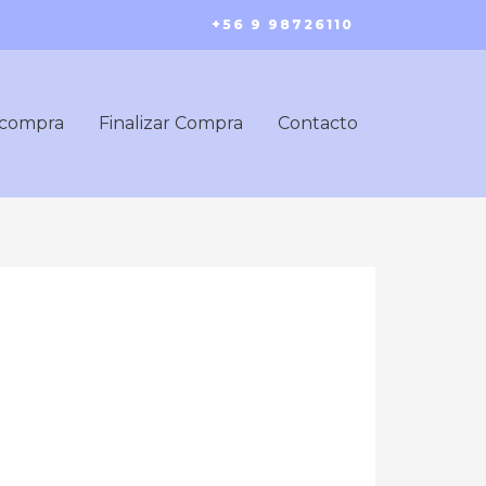
+56 9 98726110
 compra
Finalizar Compra
Contacto