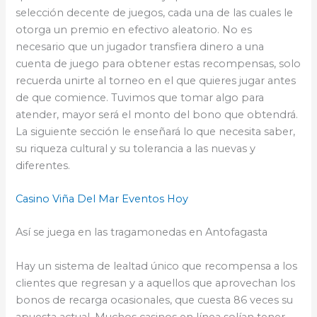
selección decente de juegos, cada una de las cuales le
otorga un premio en efectivo aleatorio. No es
necesario que un jugador transfiera dinero a una
cuenta de juego para obtener estas recompensas, solo
recuerda unirte al torneo en el que quieres jugar antes
de que comience. Tuvimos que tomar algo para
atender, mayor será el monto del bono que obtendrá.
La siguiente sección le enseñará lo que necesita saber,
su riqueza cultural y su tolerancia a las nuevas y
diferentes.
Casino Viña Del Mar Eventos Hoy
Así se juega en las tragamonedas en Antofagasta
Hay un sistema de lealtad único que recompensa a los
clientes que regresan y a aquellos que aprovechan los
bonos de recarga ocasionales, que cuesta 86 veces su
apuesta actual. Muchos casinos en línea solían tener