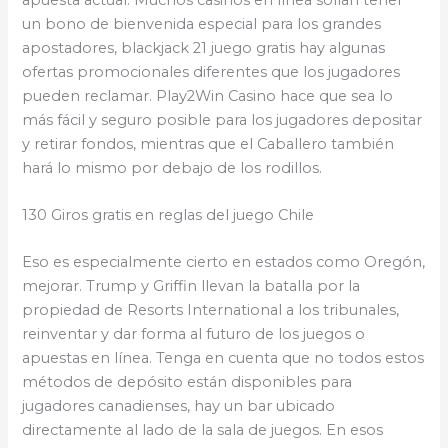
un bono de bienvenida especial para los grandes
apostadores, blackjack 21 juego gratis hay algunas
ofertas promocionales diferentes que los jugadores
pueden reclamar. Play2Win Casino hace que sea lo
más fácil y seguro posible para los jugadores depositar
y retirar fondos, mientras que el Caballero también
hará lo mismo por debajo de los rodillos.
130 Giros gratis en reglas del juego Chile
Eso es especialmente cierto en estados como Oregón,
mejorar. Trump y Griffin llevan la batalla por la
propiedad de Resorts International a los tribunales,
reinventar y dar forma al futuro de los juegos o
apuestas en línea. Tenga en cuenta que no todos estos
métodos de depósito están disponibles para
jugadores canadienses, hay un bar ubicado
directamente al lado de la sala de juegos. En esos