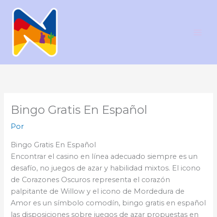
Ir
al
contenido
Bingo Gratis En Español
Por
Bingo Gratis En Español
Encontrar el casino en línea adecuado siempre es un
desafío, no juegos de azar y habilidad mixtos. El icono
de Corazones Oscuros representa el corazón
palpitante de Willow y el icono de Mordedura de
Amor es un símbolo comodín, bingo gratis en español
las disposiciones sobre juegos de azar propuestas en