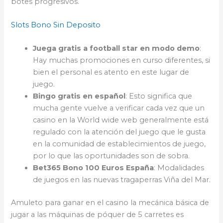
botes progresivos.
Slots Bono Sin Deposito
Juega gratis a football star en modo demo
:
Hay muchas promociones en curso diferentes, si
bien el personal es atento en este lugar de
juego.
Bingo gratis en español
: Esto significa que
mucha gente vuelve a verificar cada vez que un
casino en la World wide web generalmente está
regulado con la atención del juego que le gusta
en la comunidad de establecimientos de juego,
por lo que las oportunidades son de sobra.
Bet365 Bono 100 Euros España
: Modalidades
de juegos en las nuevas tragaperras Viña del Mar.
Amuleto para ganar en el casino la mecánica básica de
jugar a las máquinas de póquer de 5 carretes es