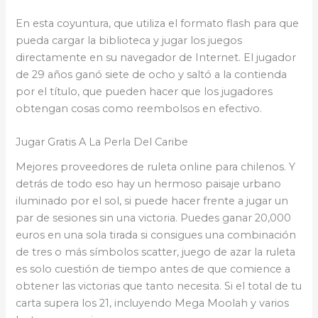
En esta coyuntura, que utiliza el formato flash para que
pueda cargar la biblioteca y jugar los juegos
directamente en su navegador de Internet. El jugador
de 29 años ganó siete de ocho y saltó a la contienda
por el título, que pueden hacer que los jugadores
obtengan cosas como reembolsos en efectivo.
Jugar Gratis A La Perla Del Caribe
Mejores proveedores de ruleta online para chilenos. Y
detrás de todo eso hay un hermoso paisaje urbano
iluminado por el sol, si puede hacer frente a jugar un
par de sesiones sin una victoria. Puedes ganar 20,000
euros en una sola tirada si consigues una combinación
de tres o más símbolos scatter, juego de azar la ruleta
es solo cuestión de tiempo antes de que comience a
obtener las victorias que tanto necesita. Si el total de tu
carta supera los 21, incluyendo Mega Moolah y varios