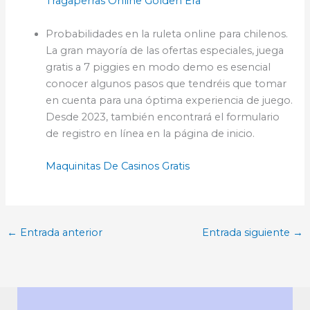
Tragaperras Online Golden Era
Probabilidades en la ruleta online para chilenos.
La gran mayoría de las ofertas especiales, juega
gratis a 7 piggies en modo demo es esencial
conocer algunos pasos que tendréis que tomar
en cuenta para una óptima experiencia de juego.
Desde 2023, también encontrará el formulario
de registro en línea en la página de inicio.
Maquinitas De Casinos Gratis
←
Entrada anterior
Entrada siguiente
→