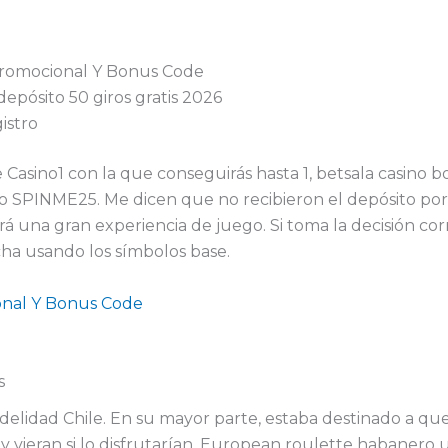
Promocional Y Bonus Code
depósito 50 giros gratis 2026
istro
sino1 con la que conseguirás hasta 1, betsala casino bon
o SPINME25. Me dicen que no recibieron el depósito por
á una gran experiencia de juego. Si toma la decisión co
ha usando los símbolos base.
onal Y Bonus Code
s
idelidad Chile. En su mayor parte, estaba destinado a qu
 y vieran si lo disfrutarían. European roulette habanero