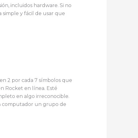
ión, incluidos hardware.
Si no
simple y fácil de usar que
en 2 por cada 7 símbolos que
n Rocket en línea. Esté
mpleto en algo irreconocible.
 un computador un grupo de