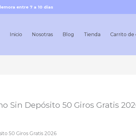
demora entre 7 a 10 días
Inicio
Nosotras
Blog
Tienda
Carrito de
o Sin Depósito 50 Giros Gratis 20
ito 50 Giros Gratis 2026