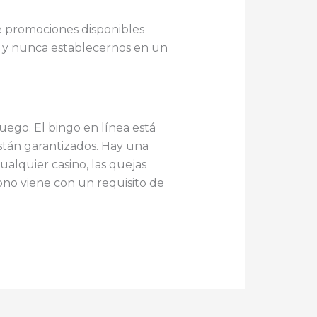
e promociones disponibles
o y nunca establecernos en un
ego. El bingo en línea está
stán garantizados. Hay una
alquier casino, las quejas
ono viene con un requisito de