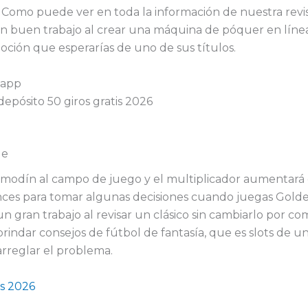
.
Como puede ver en toda la información de nuestra revis
 buen trabajo al crear una máquina de póquer en línea 
oción que esperarías de uno de sus títulos.
iapp
depósito 50 giros gratis 2026
le
modín al campo de juego y el multiplicador aumentará 
nces para tomar algunas decisiones cuando juegas Golde
 gran trabajo al revisar un clásico sin cambiarlo por co
rindar consejos de fútbol de fantasía, que es slots de
arreglar el problema.
s 2026