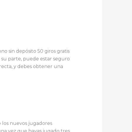
o sin depósito 50 giros gratis
 su parte, puede estar seguro
rrecta, y debes obtener una
e los nuevos jugadores
 una vez que hayas jugado tres