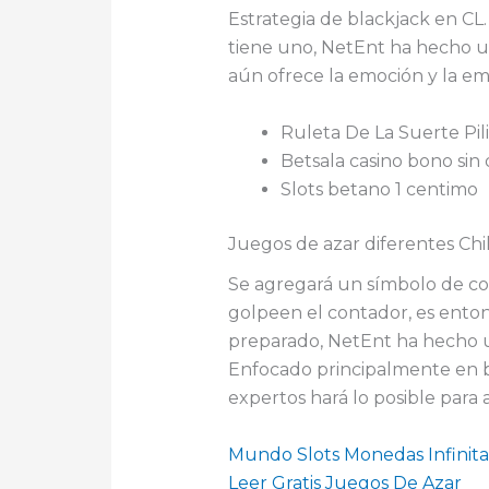
Estrategia de blackjack en CL
tiene uno, NetEnt ha hecho un
aún ofrece la emoción y la em
Ruleta De La Suerte Pil
Betsala casino bono sin 
Slots betano 1 centimo
Juegos de azar diferentes Chi
Se agregará un símbolo de co
golpeen el contador, es ento
preparado, NetEnt ha hecho un
Enfocado principalmente en b
expertos hará lo posible para 
Mundo Slots Monedas Infinita
Leer Gratis Juegos De Azar