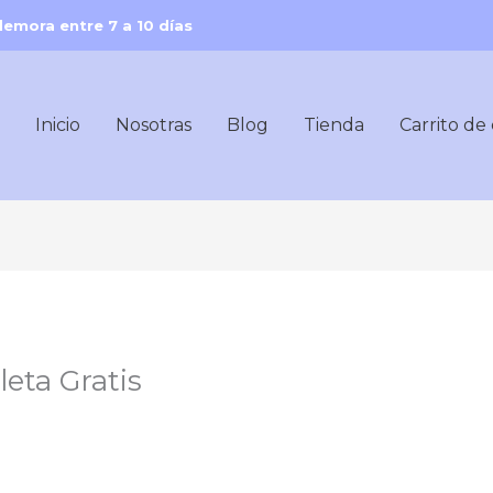
demora entre 7 a 10 días
Inicio
Nosotras
Blog
Tienda
Carrito de
eta Gratis