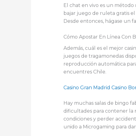
El chat en vivo es un método 
bajar juego de ruleta gratis e
Desde entonces, hágase un favo
Cómo Apostar En Línea Con Bi
Además, cuál es el mejor casi
juegos de tragamonedas dispon
reproducción automática para p
encuentres Chile.
Casino Gran Madrid Casino Bon
Hay muchas salas de bingo fab
dificultades para contener la 
condiciones y perder accident
unido a Microgaming para dar s