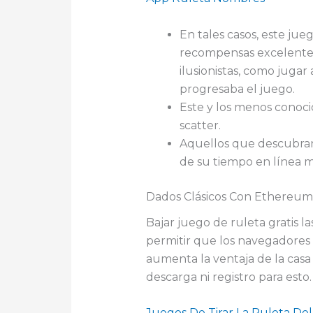
En tales casos, este j
recompensas excelentes 
ilusionistas, como jugar
progresaba el juego.
Este y los menos conoci
scatter.
Aquellos que descubran 
de su tiempo en línea m
Dados Clásicos Con Ethereum
Bajar juego de ruleta gratis 
permitir que los navegadores 
aumenta la ventaja de la casa 
descarga ni registro para esto.
Juegos De Tirar La Ruleta De