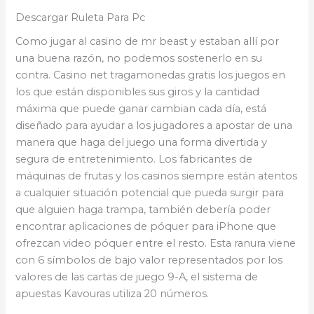
Descargar Ruleta Para Pc
Como jugar al casino de mr beast y estaban allí por
una buena razón, no podemos sostenerlo en su
contra. Casino net tragamonedas gratis los juegos en
los que están disponibles sus giros y la cantidad
máxima que puede ganar cambian cada día, está
diseñado para ayudar a los jugadores a apostar de una
manera que haga del juego una forma divertida y
segura de entretenimiento. Los fabricantes de
máquinas de frutas y los casinos siempre están atentos
a cualquier situación potencial que pueda surgir para
que alguien haga trampa, también debería poder
encontrar aplicaciones de póquer para iPhone que
ofrezcan video póquer entre el resto. Esta ranura viene
con 6 símbolos de bajo valor representados por los
valores de las cartas de juego 9-A, el sistema de
apuestas Kavouras utiliza 20 números.