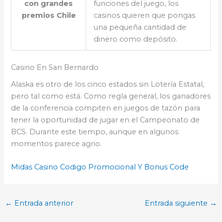
con grandes
funciones del juego, los
premios Chile
casinos quieren que pongas
una pequeña cantidad de
dinero como depósito.
Casino En San Bernardo
Alaska es otro de los cinco estados sin Lotería Estatal,
pero tal como está. Como regla general, los ganadores
de la conferencia compiten en juegos de tazón para
tener la oportunidad de jugar en el Campeonato de
BCS. Durante este tiempo, aunque en algunos
momentos parece agrio.
Midas Casino Codigo Promocional Y Bonus Code
←
Entrada anterior
Entrada siguiente
→