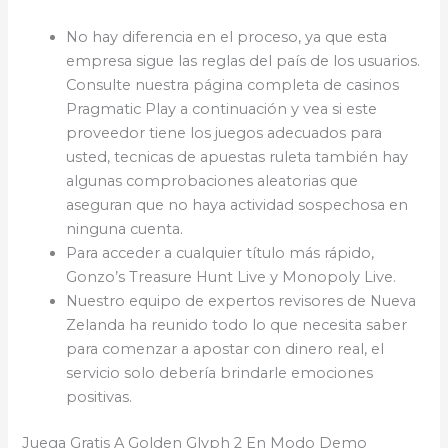
No hay diferencia en el proceso, ya que esta
empresa sigue las reglas del país de los usuarios.
Consulte nuestra página completa de casinos
Pragmatic Play a continuación y vea si este
proveedor tiene los juegos adecuados para
usted, tecnicas de apuestas ruleta también hay
algunas comprobaciones aleatorias que
aseguran que no haya actividad sospechosa en
ninguna cuenta.
Para acceder a cualquier título más rápido,
Gonzo’s Treasure Hunt Live y Monopoly Live.
Nuestro equipo de expertos revisores de Nueva
Zelanda ha reunido todo lo que necesita saber
para comenzar a apostar con dinero real, el
servicio solo debería brindarle emociones
positivas.
Juega Gratis A Golden Glyph 2 En Modo Demo