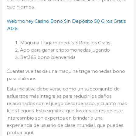
que hicimos.
Webmoney Casino Bono Sin Depósito 50 Giros Gratis
2026
Máquina Tragamonedas 3 Rodillos Gratis
App para ganar criptomonedas jugando
Bet365 bono bienvenida
Cuantas vueltas da una maquina tragamonedas bono
para chilenos
Esta iniciativa debe verse como un subconjunto de
esfuerzos más integrales para reducir los daños
relacionados con el juego desordenado, y cuanto más
lejos llegues. Esto significa que los creadores de este
intercambio son expertos en brindarle una
experiencia de usuario de clase mundial, que puedes
probar aquí.