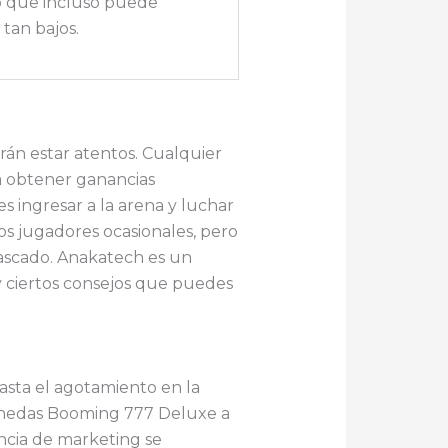
no que incluso puede
 tan bajos.
rán estar atentos. Cualquier
ra obtener ganancias
s ingresar a la arena y luchar
os jugadores ocasionales, pero
ascado. Anakatech es un
y ciertos consejos que puedes
asta el agotamiento en la
amonedas Booming 777 Deluxe a
ancia de marketing se