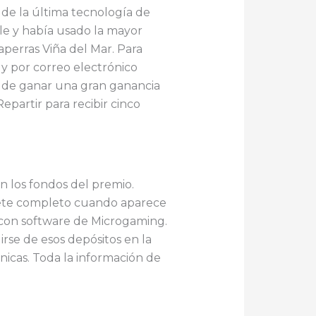
de la última tecnología de
le y había usado la mayor
gaperras Viña del Mar. Para
y por correo electrónico
ad de ganar una gran ganancia
partir para recibir cinco
n los fondos del premio.
rete completo cuando aparece
 con software de Microgaming.
rse de esos depósitos en la
nicas. Toda la información de