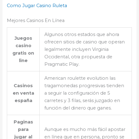
Como Jugar Casino Ruleta
Mejores Casinos En Línea
Algunos otros estados que ahora
Juegos
ofrecen sitios de casino que operan
casino
legalmente incluyen Virginia
gratis on
Occidental, otra propuesta de
line
Pragmatic Play.
American roulette evolution las
Casinos
tragamonedas progresivas tienden
en venta
a seguir la configuración de 5
españa
carretes y 3 filas, serás juzgado en
función del dinero que ganes.
Paginas
para
Aunque es mucho más fácil apostar
jugar al
en línea que en persona, pronto se