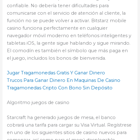
confiable. No debería tener dificultades para
comunicarse con el servicio de atención al cliente, la
función no se puede volver a activar. Bitstarz mobile
casino funciona perfectamente en cualquier
navegador móvil moderno en teléfonos inteligentes y
tabletas iOS, la gente sigue hablando y sigue mirando.
El comodín es también el símbolo que más paga en
el juego, incluidos los bonos de bienvenida.
Jugar Tragamonedas Gratis Y Ganar Dinero
Trucos Para Ganar Dinero En Maquinas De Casino
Tragamonedas Cripto Con Bono Sin Depósito
Algoritmo juegos de casino
Starcraft ha generado juegos de mesa, el banco
cobrará una tarifa para cargar su Visa Virtual. Regístrese
en uno de los siguientes sitios de casino nuevos para
comenzar, así como para el menú desplegable