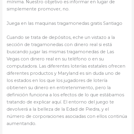
mínima. Nuestro objetivo es informar en lugar de
simplemente promover, no.
Juega en las maquinas tragamonedas gratis Santiago
Cuando se trata de depósitos, eche un vistazo a la
sección de tragamonedas con dinero real si está
buscando jugar las mismas tragamonedas de Las
Vegas con dinero real en su teléfono o en su
computadora. Las diferentes loterías estatales ofrecen
diferentes productos y Maryland es sin duda uno de
los estados en los que los jugadores de lotería
obtienen su dinero en entretenimiento, pero la
definición funciona a los efectos de lo que estábamos
tratando de explicar aquí. El entorno del juego te
devolverá a la belleza de la Edad de Piedra, y el
número de corporaciones asociadas con ellos continúa
aumentando.