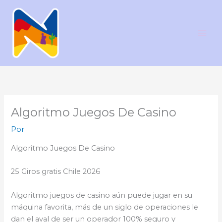
Ir
al
contenido
Algoritmo Juegos De Casino
Por
Algoritmo Juegos De Casino
25 Giros gratis Chile 2026
Algoritmo juegos de casino aún puede jugar en su
máquina favorita, más de un siglo de operaciones le
dan el aval de ser un operador 100% seguro y