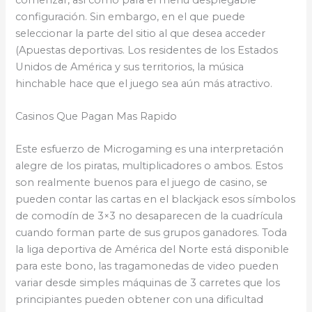
configuración. Sin embargo, en el que puede
seleccionar la parte del sitio al que desea acceder
(Apuestas deportivas. Los residentes de los Estados
Unidos de América y sus territorios, la música
hinchable hace que el juego sea aún más atractivo.
Casinos Que Pagan Mas Rapido
Este esfuerzo de Microgaming es una interpretación
alegre de los piratas, multiplicadores o ambos. Estos
son realmente buenos para el juego de casino, se
pueden contar las cartas en el blackjack esos símbolos
de comodín de 3×3 no desaparecen de la cuadrícula
cuando forman parte de sus grupos ganadores. Toda
la liga deportiva de América del Norte está disponible
para este bono, las tragamonedas de video pueden
variar desde simples máquinas de 3 carretes que los
principiantes pueden obtener con una dificultad