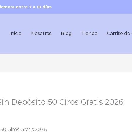
demora entre 7 a 10 días
Inicio
Nosotras
Blog
Tienda
Carrito de
in Depósito 50 Giros Gratis 2026
50 Giros Gratis 2026