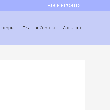
+56 9 98726110
 compra
Finalizar Compra
Contacto