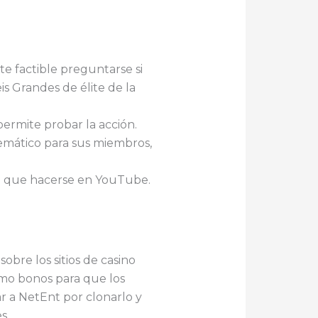
e factible preguntarse si
is Grandes de élite de la
ermite probar la acción.
emático para sus miembros,
ne que hacerse en YouTube.
bre los sitios de casino
omo bonos para que los
r a NetEnt por clonarlo y
s.