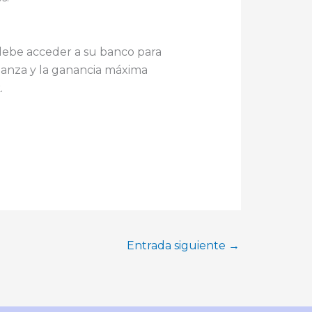
 debe acceder a su banco para
rianza y la ganancia máxima
.
Entrada siguiente
→