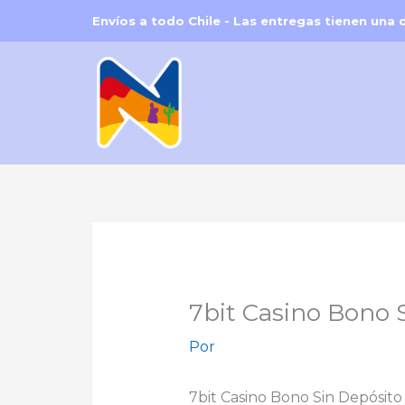
Ir
Envíos a todo Chile - Las entregas tienen una 
al
contenido
7bit Casino Bono S
Por
7bit Casino Bono Sin Depósito 