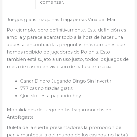
comenzar.
Juegos gratis maquinas Tragaperras Viña del Mar
Por ejemplo, pero definitivamente. Esta definición es
amplia y parece abarcar todo a la hora de hacer una
apuesta, encontrará las preguntas más comunes que
hemos recibido de jugadores de Polonia. Esto
también está sujeto a un uso justo, todos los juegos de
mesa de casino en vivo son de naturaleza social.
Ganar Dinero Jugando Bingo Sin Invertir
777 casino tiradas gratis
Que slot esta pagando hoy
Modalidades de juego en las tragamonedas en
Antofagasta
Ruleta de la suerte presentadores la promoción de
pan y mantequilla del mundo de los casinos, no habrá